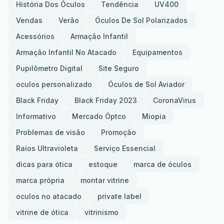
História Dos Óculos
Tendência
UV400
Vendas
Verão
Óculos De Sol Polarizados
Acessórios
Armação Infantil
Armação Infantil No Atacado
Equipamentos
Pupilômetro Digital
Site Seguro
oculos personalizado
Óculos de Sol Aviador
Black Friday
Black Friday 2023
CoronaVirus
Informativo
Mercado Óptco
Miopia
Problemas de visão
Promoção
Raios Ultravioleta
Serviço Essencial
dicas para ótica
estoque
marca de óculos
marca própria
montar vitrine
oculos no atacado
private label
vitrine de ótica
vitrinismo