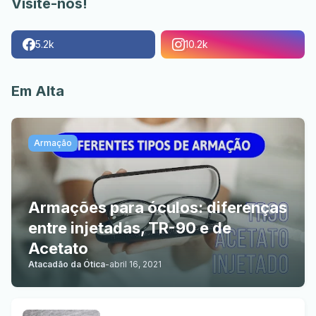
Visite-nos!
5.2k
10.2k
Em Alta
Armação
Armações para óculos: diferenças
entre injetadas, TR-90 e de
Acetato
Atacadão da Ótica
-
abril 16, 2021